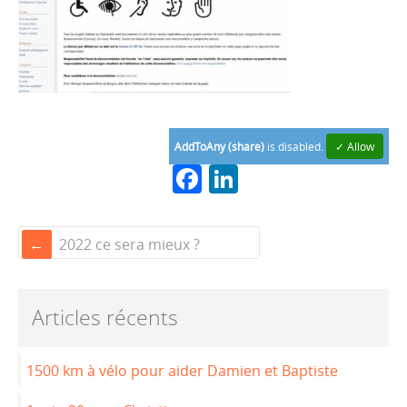
AddToAny (share)
is disabled.
✓ Allow
F
Li
a
n
c
k
2022 ce sera mieux ?
e
e
b
dI
Articles récents
o
n
o
1500 km à vélo pour aider Damien et Baptiste
k