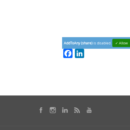
AddToAny (share)
is disabled.
✓ Allow
Facebook
LinkedIn