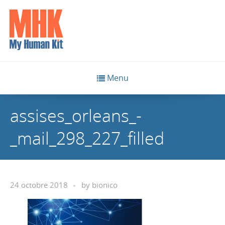
Menu
assises_orleans_-
_mail_298_227_filled
24 octobre 2018
by
bionico