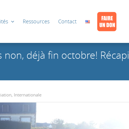
ités
Ressources
Contact
on, déjà fin octobre! Récapit
iation
,
Internationale