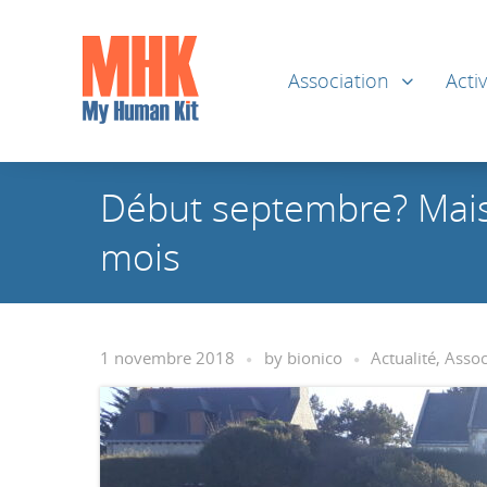
Association
Activ
Début septembre? Mais n
mois
1 novembre 2018
by
bionico
Actualité
,
Assoc