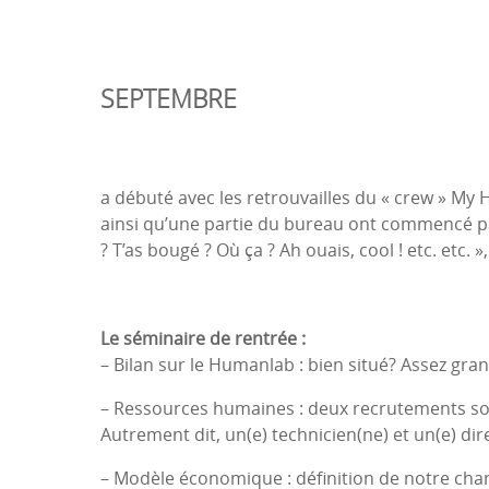
SEPTEMBRE
a débuté avec les retrouvailles du « crew » My
ainsi qu’une partie du bureau ont commencé par
? T’as bougé ? Où ça ? Ah ouais, cool ! etc. etc. »
Le séminaire de rentrée
:
– Bilan sur le Humanlab : bien situé? Assez gr
– Ressources humaines : deux recrutements son
Autrement dit, un(e) technicien(ne) et un(e) dir
– Modèle économique : définition de notre cha