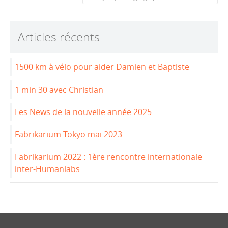
b
dI
o
n
o
Articles récents
k
1500 km à vélo pour aider Damien et Baptiste
1 min 30 avec Christian
Les News de la nouvelle année 2025
Fabrikarium Tokyo mai 2023
Fabrikarium 2022 : 1ère rencontre internationale
inter-Humanlabs