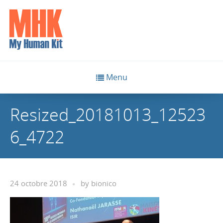
Menu
Resized_20181013_12523
6_4722
24 octobre 2018
by
bionico