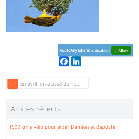
AddToAny (share)
is disabled.
✓ Allow
F
Li
a
n
c
k
En avril, on a tissé de nombreux fils
e
e
b
dI
Articles récents
o
n
o
1500 km à vélo pour aider Damien et Baptiste
k