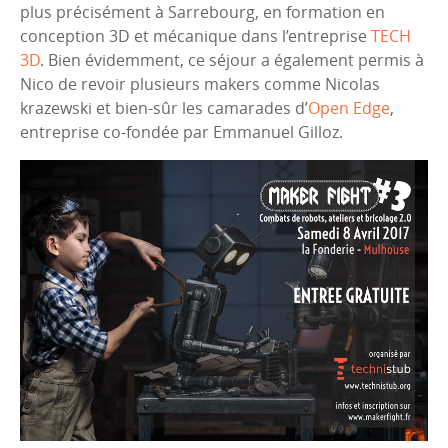
plus précisément à Sarrebourg, en formation en
conception 3D et mécanique dans l’entreprise
TECH
3D
. Bien évidemment, ce séjour a également permis à
Nico de revoir plusieurs makers comme Nicolas
krazewski et bien-sûr les camarades d’
Open Edge
,
entreprise co-fondée par Emmanuel Gilloz.