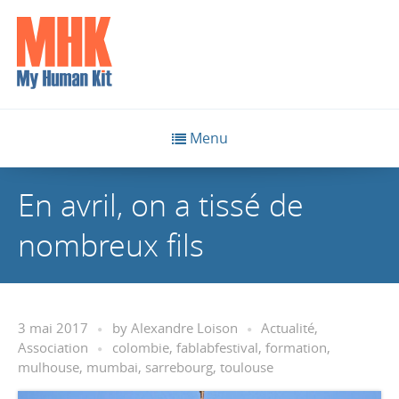
Menu
En avril, on a tissé de
nombreux fils
3 mai 2017
by
Alexandre Loison
Actualité
,
Association
colombie
,
fablabfestival
,
formation
,
mulhouse
,
mumbai
,
sarrebourg
,
toulouse