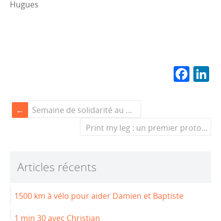
Hugues
F
L
a
n
c
k
Semaine de solidarité au collège de rezé : formidable !
e
e
Print my leg : un premier prototype
b
d
o
n
o
Articles récents
k
1500 km à vélo pour aider Damien et Baptiste
1 min 30 avec Christian