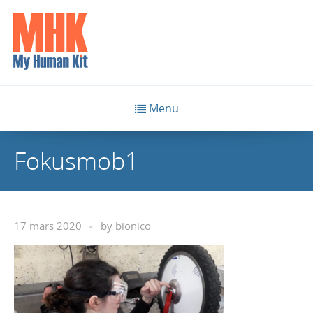
Menu
Fokusmob1
17 mars 2020
by
bionico