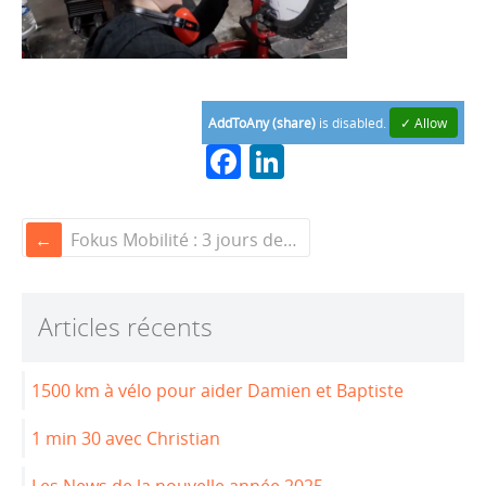
AddToAny (share)
is disabled.
✓ Allow
F
Li
a
n
c
k
Fokus Mobilité : 3 jours de fabrication collective pour motoriser des fauteuils roulants
e
e
b
dI
Articles récents
o
n
o
1500 km à vélo pour aider Damien et Baptiste
k
1 min 30 avec Christian