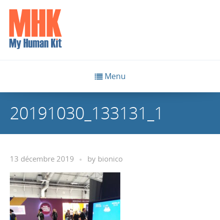
Menu
20191030_133131_1
13 décembre 2019
by
bionico