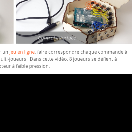
Control interface
er un
jeu en ligne
, faire correspondre chaque commande à
ulti-joueurs ! Dans cette vidéo, 8 joueurs se défient à
pteur à faible pression.