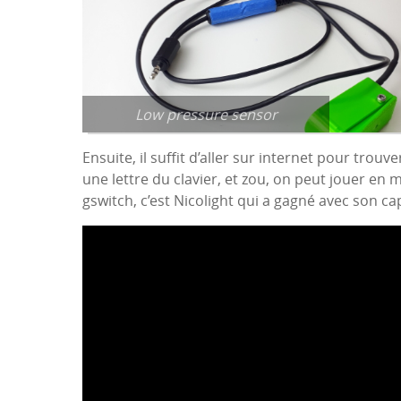
Low pressure sensor
Ensuite, il suffit d’aller sur internet pour trouv
une lettre du clavier, et zou, on peut jouer en m
gswitch, c’est Nicolight qui a gagné avec son ca