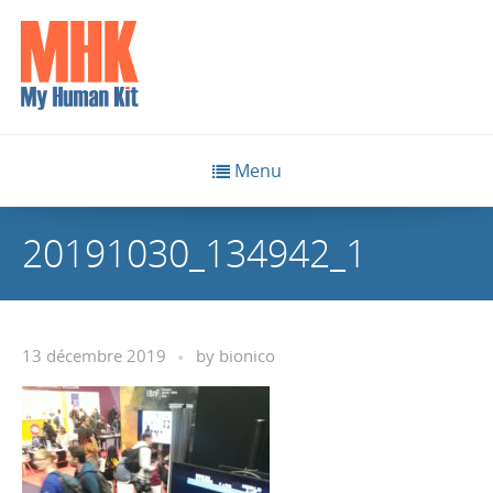
Menu
20191030_134942_1
13 décembre 2019
by
bionico