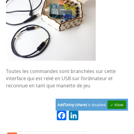
Toutes les commandes sont branchées sur cette
interface qui est relié en USB sur l’ordinateur et
reconnue en tant que manette de jeu
AddToAny (share)
is disabled.
✓ Allow
F
Li
a
n