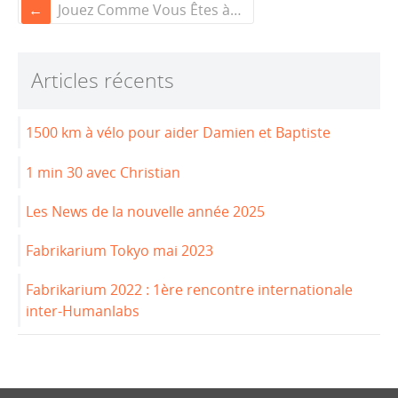
c
k
Jouez Comme Vous Êtes à la Paris Games Week
e
e
b
dI
Articles récents
o
n
o
1500 km à vélo pour aider Damien et Baptiste
k
1 min 30 avec Christian
Les News de la nouvelle année 2025
Fabrikarium Tokyo mai 2023
Fabrikarium 2022 : 1ère rencontre internationale
inter-Humanlabs