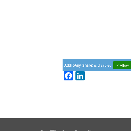
AddToAny (share)
is disabled.
✓ Allow
Facebook
LinkedIn