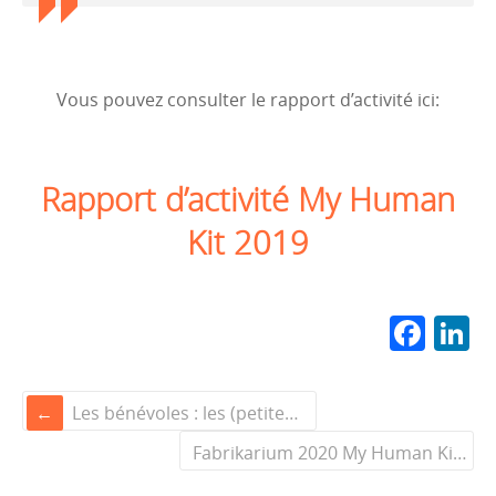
Vous pouvez consulter le rapport d’activité ici:
Rapport d’activité My Human
Kit 2019
F
L
a
n
c
k
Les bénévoles : les (petites) mains (pas bioniques) de My Human Kit
e
e
Fabrikarium 2020 My Human Kit et Ariane Group
b
d