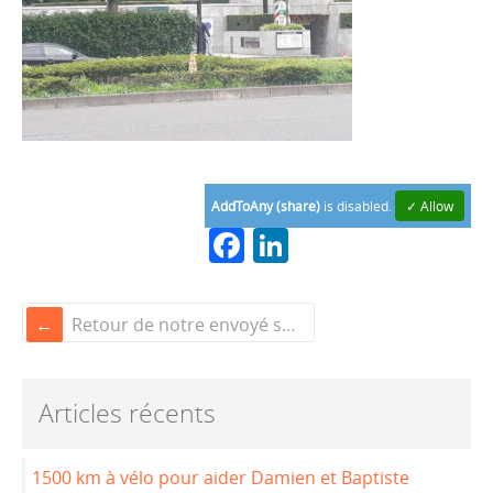
AddToAny (share)
is disabled.
✓ Allow
F
Li
a
n
c
k
Retour de notre envoyé spécial au Japon
e
e
b
dI
Articles récents
o
n
o
1500 km à vélo pour aider Damien et Baptiste
k