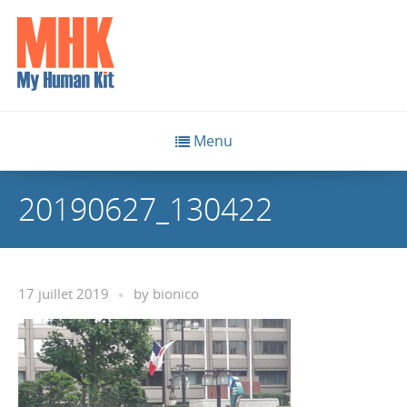
Menu
20190627_130422
17 juillet 2019
by
bionico