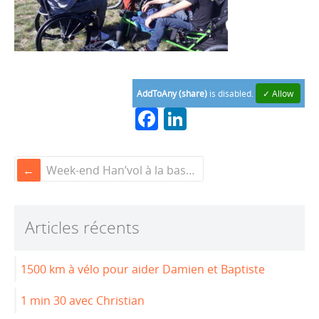
AddToAny (share)
is disabled.
✓ Allow
F
Li
a
n
c
k
Week-end Han’vol à la base ULM de Cabanac (33)
e
e
b
dI
Articles récents
o
n
o
1500 km à vélo pour aider Damien et Baptiste
k
1 min 30 avec Christian