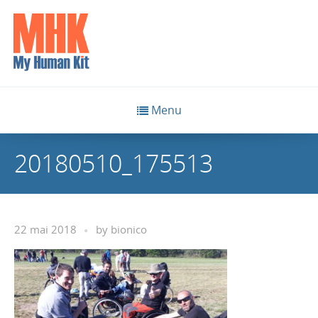
Menu
20180510_175513
22 mai 2018
by
bionico