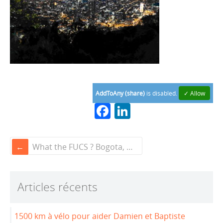
AddToAny (share)
is disabled.
✓ Allow
F
Li
a
n
c
k
What the FUCS ? Bogota, Colombia
e
e
b
dI
Articles récents
o
n
o
1500 km à vélo pour aider Damien et Baptiste
k