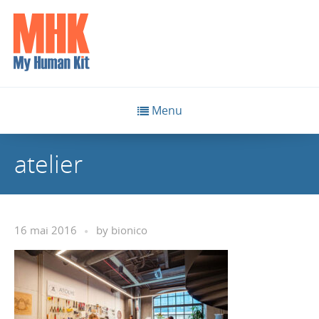
Menu
atelier
16 mai 2016
by
bionico