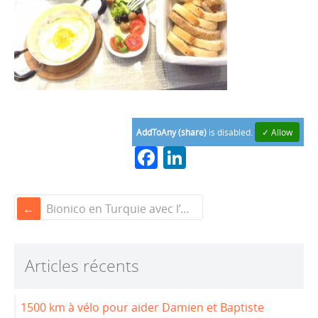
AddToAny (share)
is disabled.
✓ Allow
F
Li
a
n
c
k
Bionico en Turquie avec l’ambassade de France: Innovation week Ankara, InnoCampus Canakalle, FabLab Istanbul #çok güzel!
e
e
b
dI
Articles récents
o
n
o
1500 km à vélo pour aider Damien et Baptiste
k