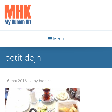
Menu
petit dejn
16 mai 2016
by
bionico