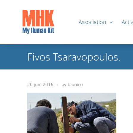
Association
Activ
Fivos Tsaravopoulos.
20 juin 2016
by
bionico