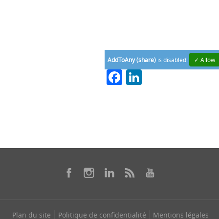
AddToAny (share)
is disabled.
✓ Allow
Facebook
LinkedIn
Plan du site
Politique de confidentialité
Mentions légales