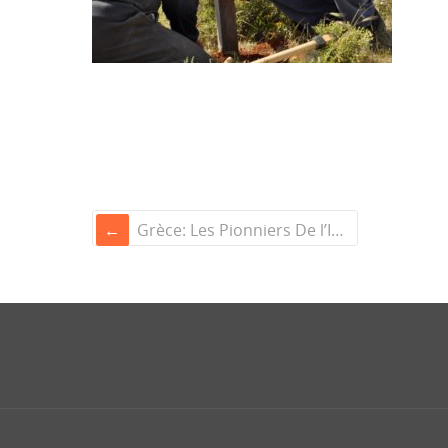
Grèce: Les Pionniers De l’Innovation Sociale à l’Institut Français d’Athènes