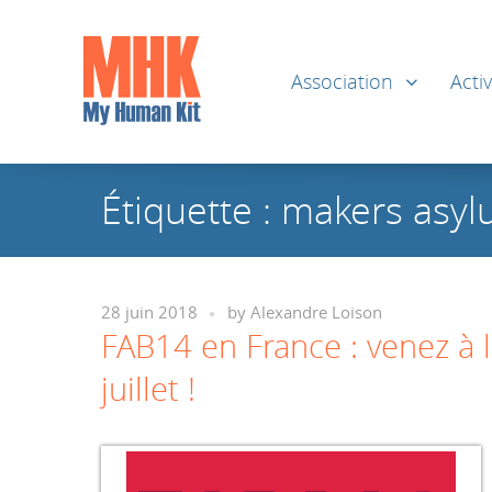
Association
Activ
Étiquette :
makers asy
28 juin 2018
by
Alexandre Loison
FAB14 en France : venez à 
juillet !