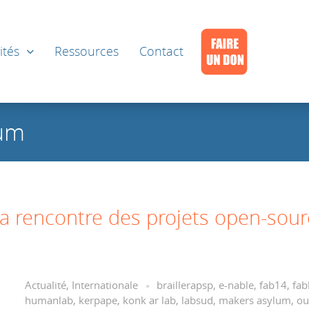
ités
Ressources
Contact
lum
la rencontre des projets open-sou
Actualité
,
Internationale
braillerapsp
,
e-nable
,
fab14
,
fab
humanlab
,
kerpape
,
konk ar lab
,
labsud
,
makers asylum
,
ou