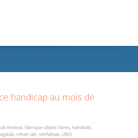
rce handicap au mois de
lab festival
,
fabrique objets libres
,
handilab
,
agalab
,
rehab lab
,
senfablab
,
UBO