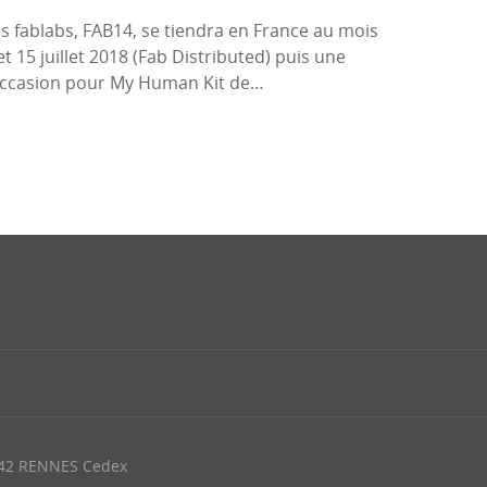
s fablabs, FAB14, se tiendra en France au mois
et 15 juillet 2018 (Fab Distributed) puis une
’occasion pour My Human Kit de…
042 RENNES Cedex