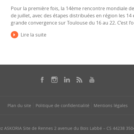
Pour la première fois, la 14ème rencontre mondiale de
de juillet, avec des étapes distribuées en région les 14 
grande convergence sur Toulouse du 16 au 22. C’est l
Lire la suite
Plan du site
Politique de confidentialité
Mentions légales
ez ASKORIA Site de Rennes 2 avenue du Bois Labbé – CS 44238 35