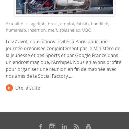
Actualité
agefiph
,
brest
,
emploi
,
fablab
,
handilab
,
humanlab
,
insertion
,
meif
,
splashelec
,
UBO
Le 27 avril, nous étions invités à Paris pour une
journée organisée conjointement par le Ministère de
la Jeunesse et des Sports et par Google France dans
un endroit magique, l’Archipel. Nous en avons profité
pour organiser une réunion en fin de matinée avec
nos amis de la Social Factory,…
Lire la suite