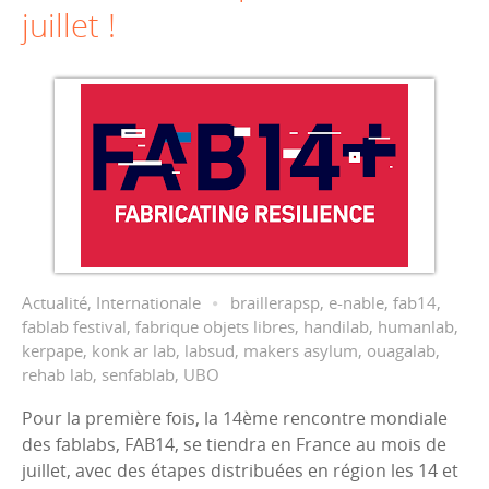
juillet !
Actualité
,
Internationale
braillerapsp
,
e-nable
,
fab14
,
fablab festival
,
fabrique objets libres
,
handilab
,
humanlab
,
kerpape
,
konk ar lab
,
labsud
,
makers asylum
,
ouagalab
,
rehab lab
,
senfablab
,
UBO
Pour la première fois, la 14ème rencontre mondiale
des fablabs, FAB14, se tiendra en France au mois de
juillet, avec des étapes distribuées en région les 14 et