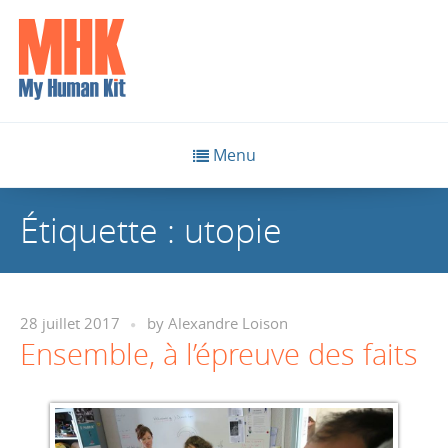
Menu
Étiquette :
utopie
28 juillet 2017
by
Alexandre Loison
Ensemble, à l’épreuve des faits